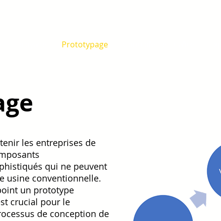
e
Broyage
Prototypage
Contrôle de qualité
Exp
age
enir les entreprises de
composants
phistiqués qui ne peuvent
e usine conventionnelle.
oint un prototype
st crucial pour le
rocessus de conception de