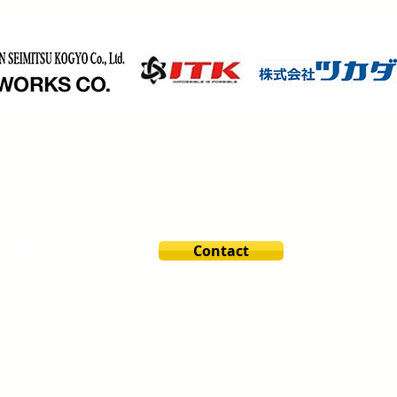
y.plala.or.jp
Contact
docum
certi
inding.com
JI