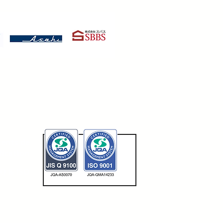
ents de
fication
SQ & ISO