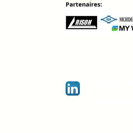
Partenaires:
ohorikenma@sk
www.ohorigr